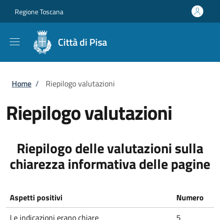
Salta al contenuto principale
Skip to footer content
Regione Toscana
Città di Pisa
Briciole di pane
Home
/
Riepilogo valutazioni
Riepilogo valutazioni
Riepilogo delle valutazioni sulla
chiarezza informativa delle pagine
Aspetti positivi
Numero
Le indicazioni erano chiare
5