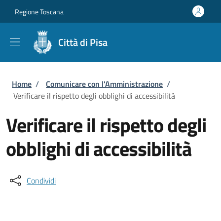
Salta al contenuto principale
Skip to footer content
Regione Toscana
Città di Pisa
Briciole di pane
Home
/
Comunicare con l'Amministrazione
/
Verificare il rispetto degli obblighi di accessibilità
Verificare il rispetto degli
obblighi di accessibilità
Condividi