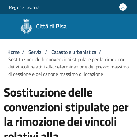
Salta al contenuto principale
Skip to footer content
Regione Toscana
Città di Pisa
Briciole di pane
Home
/
Servizi
/
Catasto e urbanistica
/
Sostituzione delle convenzioni stipulate per la rimozione
dei vincoli relativi alla determinazione del prezzo massimo
di cessione e del canone massimo di locazione
Sostituzione delle
convenzioni stipulate per
la rimozione dei vincoli
relativi alla