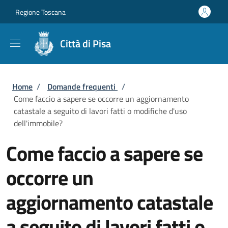
Salta al contenuto principale
Skip to footer content
Regione Toscana
Città di Pisa
Briciole di pane
Home
/
Domande frequenti
/
Come faccio a sapere se occorre un aggiornamento
catastale a seguito di lavori fatti o modifiche d'uso
dell'immobile?
Come faccio a sapere se
occorre un
aggiornamento catastale
a seguito di lavori fatti o