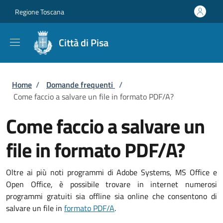
Salta al contenuto principale
Skip to footer content
Regione Toscana
Città di Pisa
Briciole di pane
Home
/
Domande frequenti
/
Come faccio a salvare un file in formato PDF/A?
Come faccio a salvare un
file in formato PDF/A?
Oltre ai più noti programmi di Adobe Systems, MS Office e
Open Office, è possibile trovare in internet numerosi
programmi gratuiti sia offline sia online che consentono di
salvare un file in
formato PDF/A
.