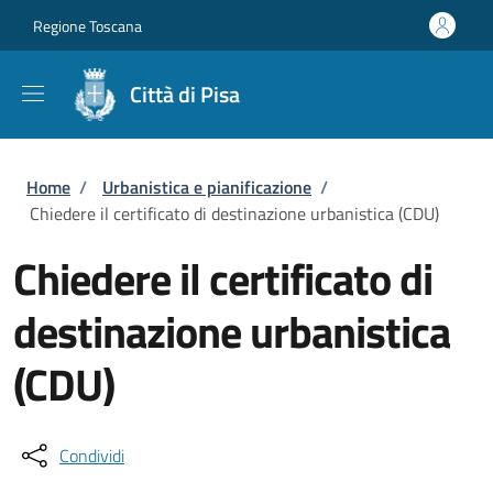
Salta al contenuto principale
Skip to footer content
Regione Toscana
Città di Pisa
Briciole di pane
Home
/
Urbanistica e pianificazione
/
Chiedere il certificato di destinazione urbanistica (CDU)
Chiedere il certificato di
destinazione urbanistica
(CDU)
Condividi